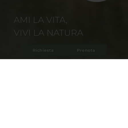
AMI LA VITA,
VIVI LA NATURA
Richiesta
Prenota
Vacanze altoatesine in mezzo alle Dolomiti Il
maso Stabinger Hof "Unter Bäck" – un luogo
del cuore Vivere una vita dal fascino rustico e
moderno all'interno di sontuosi chalet di alta
qualità (o nell'appartamento situato
direttamente all'interno...
MAGGIORI INFORMAZIONI