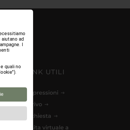
 necessitiamo
i aiutano ad
campagne. I
menti
e quali no
LINK UTILI
ookie").
Impressioni
ie
Arrivo
Richiesta
Visita virtuale a