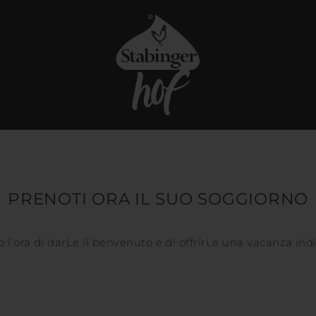
PRENOTI ORA IL SUO SOGGIORNO
l’ora di darLe il benvenuto e di offrirLe una vacanza ind