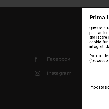
Prima i
Questo sito
per far fun
analizzare 
cookie funz
integrati da
Potete dec
Facebook
(l'accesso 
Instagram
Impostazio