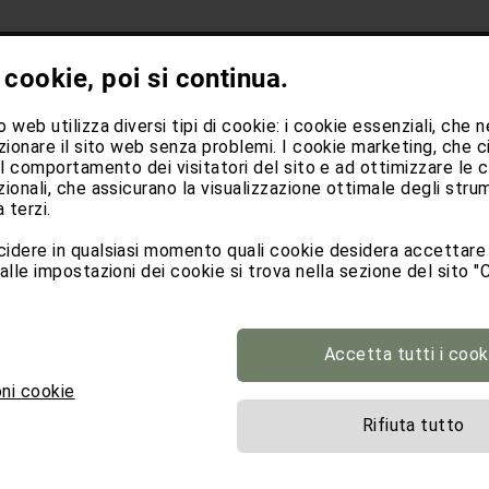
 cookie, poi si continua.
 web utilizza diversi tipi di cookie: i cookie essenziali, che
zionare il sito web senza problemi. I cookie marketing, che c
il comportamento dei visitatori del sito e ad ottimizzare le 
ionali, che assicurano la visualizzazione ottimale degli stru
 terzi.
idere in qualsiasi momento quali cookie desidera accettare 
alle impostazioni dei cookie si trova nella sezione del sito "C
+39 342 802 0028
info@stabingerhof.it
Accetta tutti i cook
ni cookie
Rifiuta tutto
Kirchweg 24
I-39030 Sesto, Alto Adige