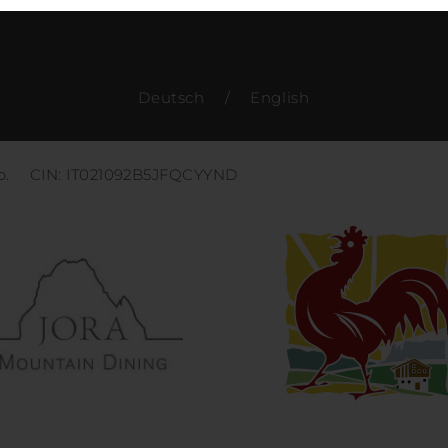
Deutsch
/
English
p.
CIN: IT021092B5JFQCYYND