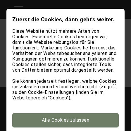
Zuerst die Cookies, dann geht's weiter.
Diese Website nutzt mehrere Arten von
RESERVIEREN SIE JETZT IHREN
Cookies: Essentielle Cookies benötigen wir,
AUFENTHALT
damit die Website reibungslos für Sie
funktioniert. Marketing-Cookies helfen uns, das
Verhalten der Websitebesucher analysieren und
Wir freuen uns darauf, Sie bald bei uns
Kampagnen optimieren zu können. Funktionelle
willkommen zu heißen und Ihnen einen
Cookies stellen sicher, dass integrierte Tools
unvergesslichen Urlaub zu bereiten.
von Drittanbietern optimal dargestellt werden.
Sie können jederzeit festlegen, welche Cookies
sie zulassen möchten und welche nicht (Zugriff
zu den Cookie-Einstellungen finden Sie im
Websitebereich "Cookies").
Alle Cookies zulassen