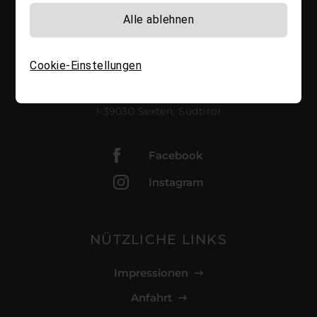
Alle ablehnen
+39 342 802 0028
Cookie-Einstellungen
info@stabingerhof.it
Kirchweg 24
I-39030 Sexten, Südtirol
Facebook
Instagram
NÜTZLICHE LINKS
Impressionen
Anfahrt