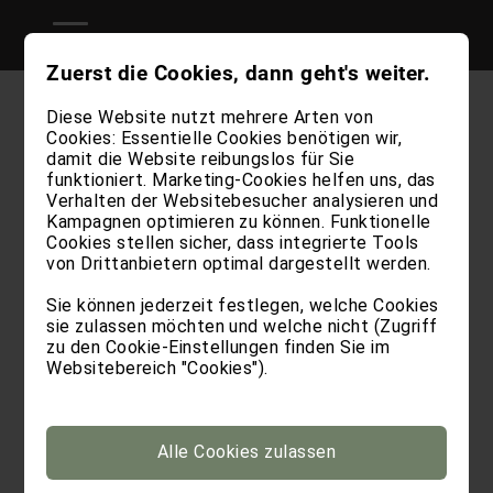
Zuerst die Cookies, dann geht's weiter.
Diese Website nutzt mehrere Arten von
Cookies: Essentielle Cookies benötigen wir,
Anfahrt | Kontakt Unsere Adresse ist: Kirchweg
damit die Website reibungslos für Sie
24 39030 Sexten Südtirol – Italien Für weitere
funktioniert. Marketing-Cookies helfen uns, das
Informationen sind wir telefonisch unter +39
Verhalten der Websitebesucher analysieren und
342 802 0028 oder per E-Mail unter
Kampagnen optimieren zu können. Funktionelle
info@stabingerhof.it verfügbar. Wir holen Sie
Cookies stellen sicher, dass integrierte Tools
auch gerne mit unserem...
von Drittanbietern optimal dargestellt werden.
Sie können jederzeit festlegen, welche Cookies
WEITERLESEN
sie zulassen möchten und welche nicht (Zugriff
zu den Cookie-Einstellungen finden Sie im
Websitebereich "Cookies").
Alle Cookies zulassen