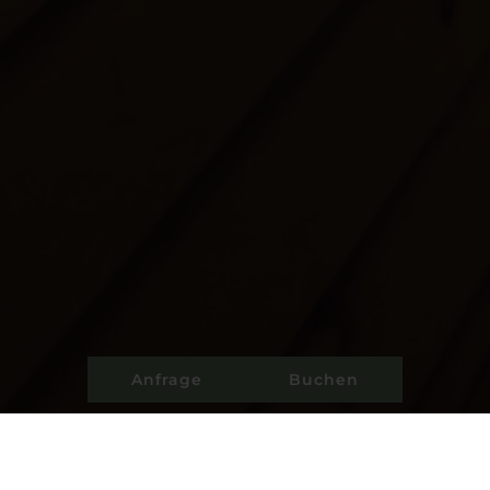
Anfrage
Buchen
Schlechtwettertipps Wenn sich draußen die