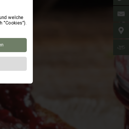
 und welche
h "Cookies").
en